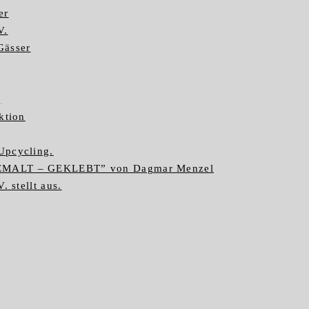
er
V.
Gässer
g
ktion
Upcycling.
GEMALT – GEKLEBT” von Dagmar Menzel
. stellt aus.