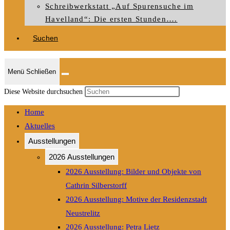
Schreibwerkstatt „Auf Spurensuche im
Havelland“: Die ersten Stunden….
Suchen
Menü
Schließen
Press
Diese Website durchsuchen
Escape
Home
to
Aktuelles
close
Ausstellungen
the
search
2026 Ausstellungen
panel.
2026 Ausstellung: Bilder und Objekte von
Cathrin Silberstorff
2026 Ausstellung: Motive der Residenzstadt
Neustrelitz
2026 Ausstellung: Petra Lietz