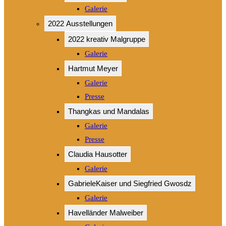
Galerie
2022 Ausstellungen
2022 kreativ Malgruppe
Galerie
Hartmut Meyer
Galerie
Presse
Thangkas und Mandalas
Galerie
Presse
Claudia Hausotter
Galerie
GabrieleKaiser und Siegfried Gwosdz
Galerie
Havelländer Malweiber