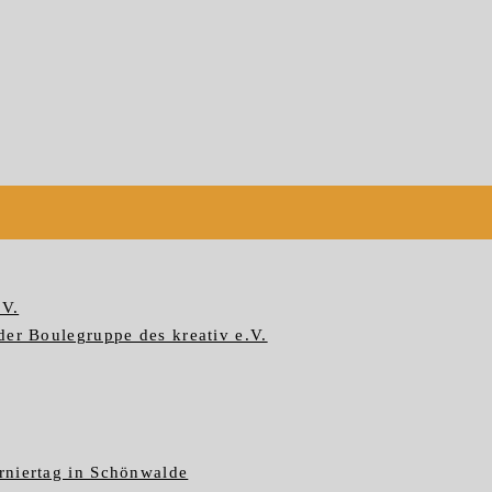
.V.
der Boulegruppe des kreativ e.V.
rniertag in Schönwalde