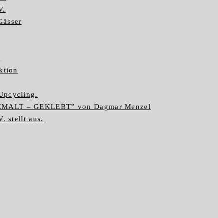
V.
Gässer
g
ktion
Upcycling.
GEMALT – GEKLEBT” von Dagmar Menzel
. stellt aus.