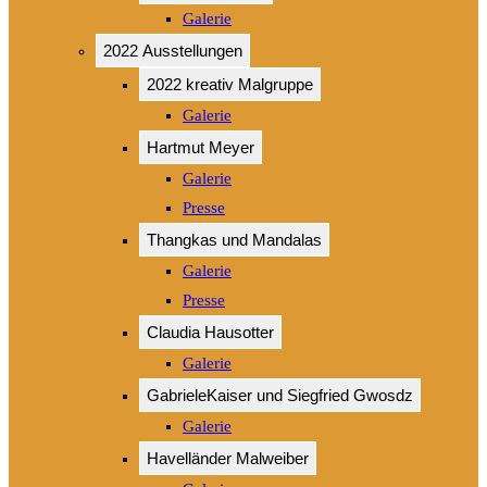
Galerie
2022 Ausstellungen
2022 kreativ Malgruppe
Galerie
Hartmut Meyer
Galerie
Presse
Thangkas und Mandalas
Galerie
Presse
Claudia Hausotter
Galerie
GabrieleKaiser und Siegfried Gwosdz
Galerie
Havelländer Malweiber