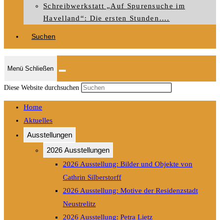
Schreibwerkstatt „Auf Spurensuche im
Havelland“: Die ersten Stunden….
Suchen
Menü
Schließen
Press
Diese Website durchsuchen
Escape
Home
to
Aktuelles
close
Ausstellungen
the
search
2026 Ausstellungen
panel.
2026 Ausstellung: Bilder und Objekte von
Cathrin Silberstorff
2026 Ausstellung: Motive der Residenzstadt
Neustrelitz
2026 Ausstellung: Petra Lietz