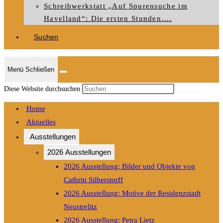
Schreibwerkstatt „Auf Spurensuche im
Havelland“: Die ersten Stunden….
Suchen
Menü
Schließen
Press
Diese Website durchsuchen
Escape
Home
to
Aktuelles
close
Ausstellungen
the
search
2026 Ausstellungen
panel.
2026 Ausstellung: Bilder und Objekte von
Cathrin Silberstorff
2026 Ausstellung: Motive der Residenzstadt
Neustrelitz
2026 Ausstellung: Petra Lietz