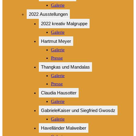
Galerie
2022 Ausstellungen
2022 kreativ Malgruppe
Galerie
Hartmut Meyer
Galerie
Presse
Thangkas und Mandalas
Galerie
Presse
Claudia Hausotter
Galerie
GabrieleKaiser und Siegfried Gwosdz
Galerie
Havelländer Malweiber