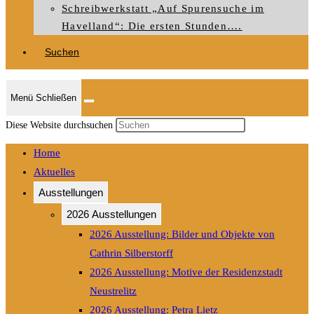
Schreibwerkstatt „Auf Spurensuche im
Havelland“: Die ersten Stunden….
Suchen
Menü
Schließen
Press
Diese Website durchsuchen
Escape
Home
to
Aktuelles
close
Ausstellungen
the
search
2026 Ausstellungen
panel.
2026 Ausstellung: Bilder und Objekte von
Cathrin Silberstorff
2026 Ausstellung: Motive der Residenzstadt
Neustrelitz
2026 Ausstellung: Petra Lietz