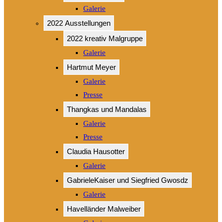
Galerie
2022 Ausstellungen
2022 kreativ Malgruppe
Galerie
Hartmut Meyer
Galerie
Presse
Thangkas und Mandalas
Galerie
Presse
Claudia Hausotter
Galerie
GabrieleKaiser und Siegfried Gwosdz
Galerie
Havelländer Malweiber