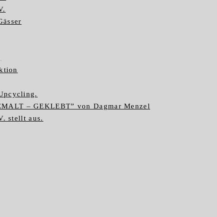
V.
Gässer
g
ktion
Upcycling.
GEMALT – GEKLEBT” von Dagmar Menzel
. stellt aus.