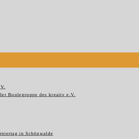
.V.
der Boulegruppe des kreativ e.V.
rniertag in Schönwalde