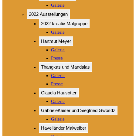
Galerie
2022 Ausstellungen
2022 kreativ Malgruppe
Galerie
Hartmut Meyer
Galerie
Presse
Thangkas und Mandalas
Galerie
Presse
Claudia Hausotter
Galerie
GabrieleKaiser und Siegfried Gwosdz
Galerie
Havelländer Malweiber