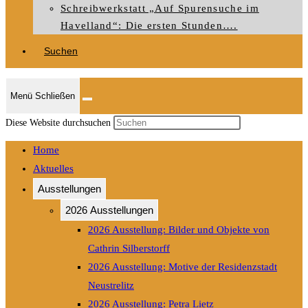
Schreibwerkstatt „Auf Spurensuche im
Havelland“: Die ersten Stunden….
Suchen
Menü
Schließen
Press
Diese Website durchsuchen
Escape
Home
to
Aktuelles
close
Ausstellungen
the
search
2026 Ausstellungen
panel.
2026 Ausstellung: Bilder und Objekte von
Cathrin Silberstorff
2026 Ausstellung: Motive der Residenzstadt
Neustrelitz
2026 Ausstellung: Petra Lietz