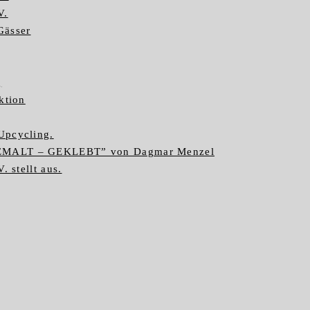
V.
Gässer
g
ktion
Upcycling.
GEMALT – GEKLEBT” von Dagmar Menzel
. stellt aus.