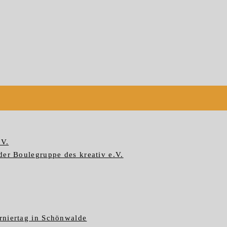
.V.
der Boulegruppe des kreativ e.V.
rniertag in Schönwalde