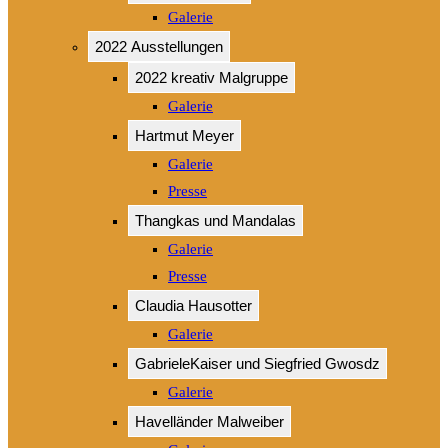
Galerie
2022 Ausstellungen
2022 kreativ Malgruppe
Galerie
Hartmut Meyer
Galerie
Presse
Thangkas und Mandalas
Galerie
Presse
Claudia Hausotter
Galerie
GabrieleKaiser und Siegfried Gwosdz
Galerie
Havelländer Malweiber