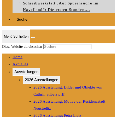
Schreibwerkstatt „Auf Spurensuche im
Havelland“: Die ersten Stunden….
Suchen
Menü
Schließen
Press
Diese Website durchsuchen
Escape
Home
to
Aktuelles
close
Ausstellungen
the
search
2026 Ausstellungen
panel.
2026 Ausstellung: Bilder und Objekte von
Cathrin Silberstorff
2026 Ausstellung: Motive der Residenzstadt
Neustrelitz
2026 Ausstellung: Petra Lietz