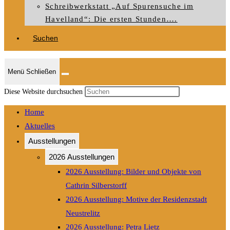
Schreibwerkstatt „Auf Spurensuche im
Havelland“: Die ersten Stunden….
Suchen
Menü
Schließen
Press
Diese Website durchsuchen
Escape
Home
to
Aktuelles
close
Ausstellungen
the
search
2026 Ausstellungen
panel.
2026 Ausstellung: Bilder und Objekte von
Cathrin Silberstorff
2026 Ausstellung: Motive der Residenzstadt
Neustrelitz
2026 Ausstellung: Petra Lietz