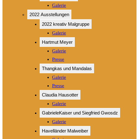
Galerie
2022 Ausstellungen
2022 kreativ Malgruppe
Galerie
Hartmut Meyer
Galerie
Presse
Thangkas und Mandalas
Galerie
Presse
Claudia Hausotter
Galerie
GabrieleKaiser und Siegfried Gwosdz
Galerie
Havelländer Malweiber