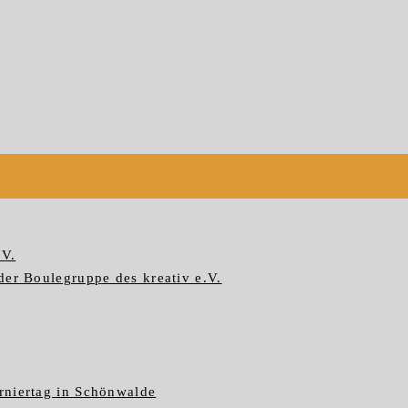
.V.
der Boulegruppe des kreativ e.V.
rniertag in Schönwalde