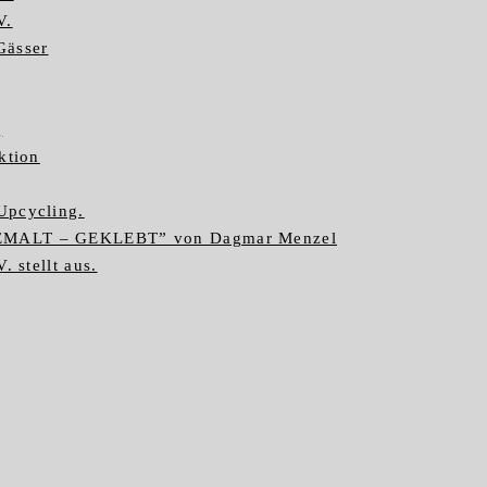
V.
Gässer
g
ktion
Upcycling.
GEMALT – GEKLEBT” von Dagmar Menzel
. stellt aus.