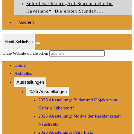
Schreibwerkstatt „Auf Spurensuche im
Havelland“: Die ersten Stunden….
Suchen
Menü
Schließen
Press
Diese Website durchsuchen
Escape
Home
to
Aktuelles
close
Ausstellungen
the
search
2026 Ausstellungen
panel.
2026 Ausstellung: Bilder und Objekte von
Cathrin Silberstorff
2026 Ausstellung: Motive der Residenzstadt
Neustrelitz
2026 Ausstellung: Petra Lietz