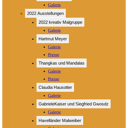
Galerie
2022 Ausstellungen
2022 kreativ Malgruppe
Galerie
Hartmut Meyer
Galerie
Presse
Thangkas und Mandalas
Galerie
Presse
Claudia Hausotter
Galerie
GabrieleKaiser und Siegfried Gwosdz
Galerie
Havelländer Malweiber